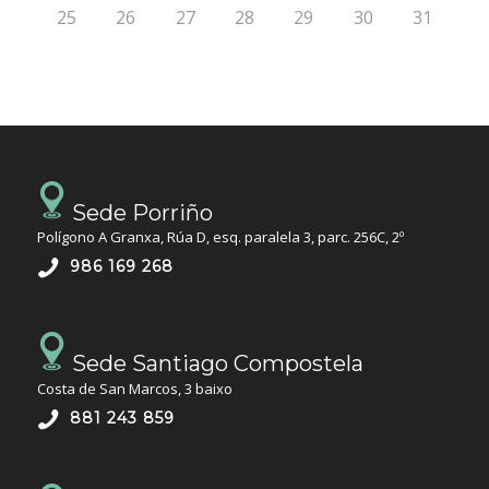
25
26
27
28
29
30
31
Sede Porriño
Polígono A Granxa, Rúa D, esq. paralela 3, parc. 256C, 2º
986 169 268
Sede Santiago Compostela
Costa de San Marcos, 3 baixo
881 243 859