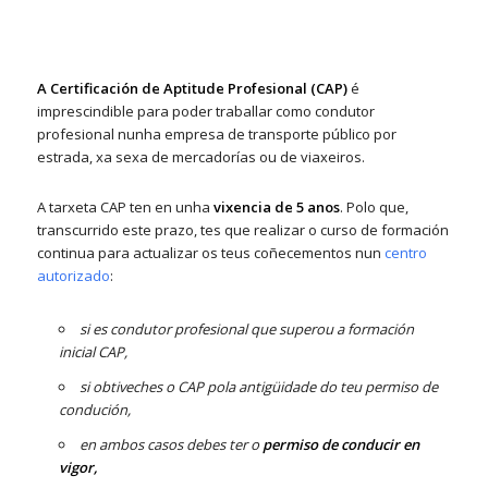
A Certificación de Aptitude Profesional (CAP)
é
imprescindible para poder traballar como condutor
profesional nunha empresa de transporte público por
estrada, xa sexa de mercadorías ou de viaxeiros.
A tarxeta CAP ten en unha
vixencia de 5 anos
. Polo que,
transcurrido este prazo, tes que realizar o curso de formación
continua para actualizar os teus coñecementos nun
centro
autorizado
:
si es condutor profesional que superou a formación
inicial CAP,
si obtiveches o CAP pola antigüidade do teu permiso de
condución,
en ambos casos debes ter o
permiso de conducir en
vigor,