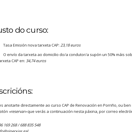
sto do curso:
Tasa Emisión nova tarxeta CAP:
23,18 euros
O envío da tarxeta ao domicilio do/a condutor/a supón un 50% máis sob
arxeta CAP en:
34,74 euros
scricións:
s anotarte directamente ao curso CAP de Renovación en Porriño, ou ben 
botón
«reservar»
que verás a continuación nesta páxina, por correo electr
6 169 268 / 688 835 548
nfo@sinerxias.gal