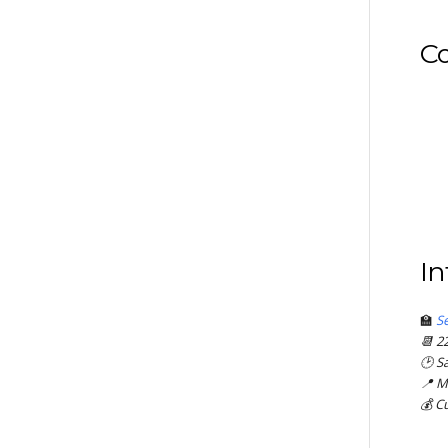
Co
In
🏫
Se
📆 22
🕑 S
📍 M
💰 C