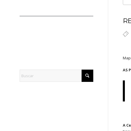
R
Mapa
AS 
A Ce