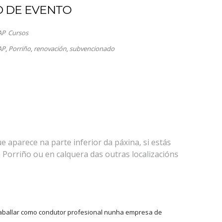
O DE EVENTO
iCalendar
Office 365
AP
Cursos
AP
,
Porriño
,
renovación
,
subvencionado
 aparece na parte inferior da páxina, si estás
Porriño ou en calquera das outras localizacións
raballar como condutor profesional nunha empresa de