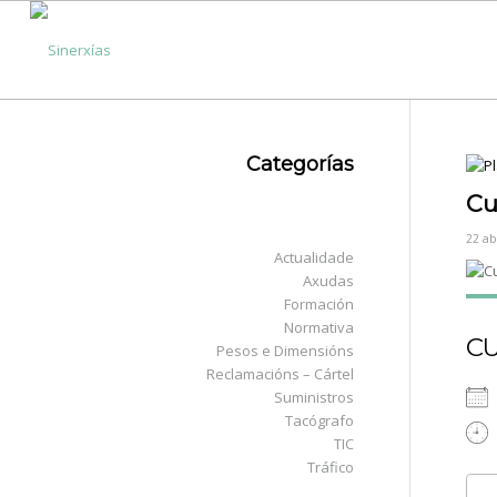
Categorías
Cu
22 ab
Actualidade
Axudas
Formación
Normativa
C
Pesos e Dimensións
Reclamacións – Cártel
Suministros
Tacógrafo
TIC
Tráfico