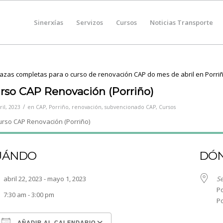
Sinerxías
Servizos
Cursos
Noticias Transporte
rso CAP Renovación (Porriño)
/
ril, 2023
en
CAP
,
Porriño
,
renovación
,
subvencionado
CAP
,
Cursos
UÁNDO
DÓ
abril 22, 2023 - mayo 1, 2023
Se
Po
7:30 am - 3:00 pm
Po
AÑADIR AL CALENDARIO