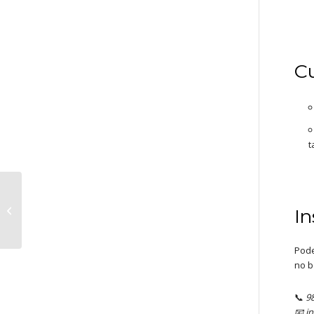
Cu
t
Curso CAP Renovación
In
(Ourense)
Pode
no 
📞
98
📧 i