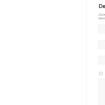
De
¿Quie
Siént