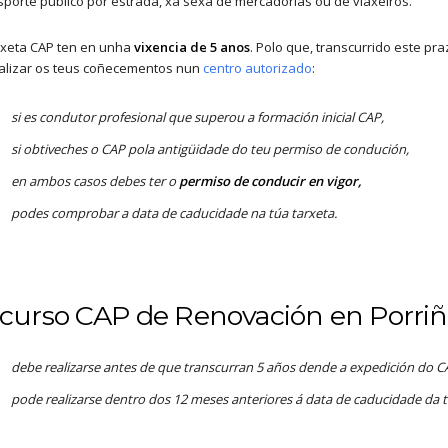
sporte público por estrada, xa sexa de mercadorías ou de viaxeiros.
rxeta CAP ten en unha
vixencia de 5 anos
. Polo que, transcurrido este pr
alizar os teus coñecementos nun
centro autorizado
:
si es condutor profesional que superou a formación inicial CAP,
si obtiveches o CAP pola antigüidade do teu permiso de condución,
en ambos casos debes ter o
permiso de conducir en vigor,
podes comprobar a data de caducidade na túa tarxeta.
curso CAP de Renovación en Porriñ
debe realizarse antes de que transcurran 5 años dende a expedición do CA
pode realizarse dentro dos 12 meses anteriores á data de caducidade da 